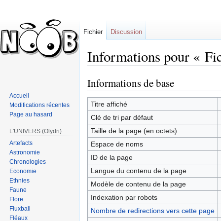
Fichier
Discussion
Informations pour « Fi
Informations de base
Sauter
Sauter
à
à
Accueil
la
la
Titre affiché
Modifications récentes
navigation
recherche
Page au hasard
Clé de tri par défaut
Taille de la page (en octets)
L'UNIVERS (Olydri)
Artefacts
Espace de noms
Astronomie
ID de la page
Chronologies
Langue du contenu de la page
Economie
Ethnies
Modèle de contenu de la page
Faune
Indexation par robots
Flore
Fluxball
Nombre de redirections vers cette page
Fléaux