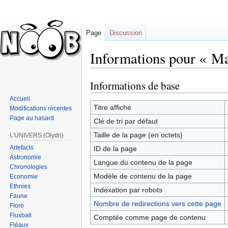
Page
Discussion
Informations pour « M
Informations de base
Sauter
Sauter
à
à
Accueil
la
la
Titre affiché
Modifications récentes
navigation
recherche
Page au hasard
Clé de tri par défaut
Taille de la page (en octets)
L'UNIVERS (Olydri)
Artefacts
ID de la page
Astronomie
Langue du contenu de la page
Chronologies
Modèle de contenu de la page
Economie
Ethnies
Indexation par robots
Faune
Nombre de redirections vers cette page
Flore
Fluxball
Comptée comme page de contenu
Fléaux