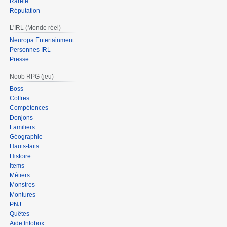
Rareté
Réputation
L'IRL (Monde réel)
Neuropa Entertainment
Personnes IRL
Presse
Noob RPG (jeu)
Boss
Coffres
Compétences
Donjons
Familiers
Géographie
Hauts-faits
Histoire
Items
Métiers
Monstres
Montures
PNJ
Quêtes
Aide:Infobox