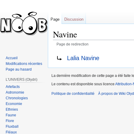
Page
Discussion
Navine
Page de redirection
Sauter
Sauter
Rediriger vers :
Lalia Navine
Accueil
à
à
Modifications récentes
la
la
Page au hasard
navigation
recherche
La dernière modification de cette page a été faite 
L'UNIVERS (Olydri)
Le contenu est disponible sous licence
Attribution
Artefacts
Astronomie
Politique de confidentialité
À propos de Wiki Olyd
Chronologies
Economie
Ethnies
Faune
Flore
Fluxball
Fléaux