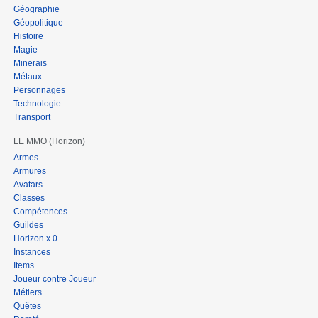
Géographie
Géopolitique
Histoire
Magie
Minerais
Métaux
Personnages
Technologie
Transport
LE MMO (Horizon)
Armes
Armures
Avatars
Classes
Compétences
Guildes
Horizon x.0
Instances
Items
Joueur contre Joueur
Métiers
Quêtes