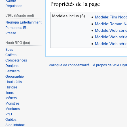
Rareté
Propriétés de la page
Réputation
Modèles inclus (5)
L'IRL (Monde réel)
Modèle:Film Noo
Neuropa Entertainment
Modèle:Roman N
Personnes IRL
Modèle:Web séri
Presse
Modèle:Web séri
Noob RPG (jeu)
Modèle:Web séri
Boss
Coffres
Compétences
Politique de confidentialité
À propos de Wiki Olyd
Donjons
Familiers
Géographie
Hauts-faits
Histoire
Items
Métiers
Monstres
Montures
PNJ
Quêtes
Aide:Infobox