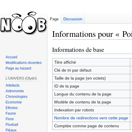
Page
Discussion
Informations pour « Poi
Informations de base
Sauter
Sauter
à
à
Accueil
la
la
Titre affiché
Modifications récentes
navigation
recherche
Page au hasard
Clé de tri par défaut
Taille de la page (en octets)
L'UNIVERS (Olydri)
Artefacts
ID de la page
Astronomie
Langue du contenu de la page
Chronologies
Modèle de contenu de la page
Economie
Ethnies
Indexation par robots
Faune
Nombre de redirections vers cette page
Flore
Fluxball
Comptée comme page de contenu
Fléaux