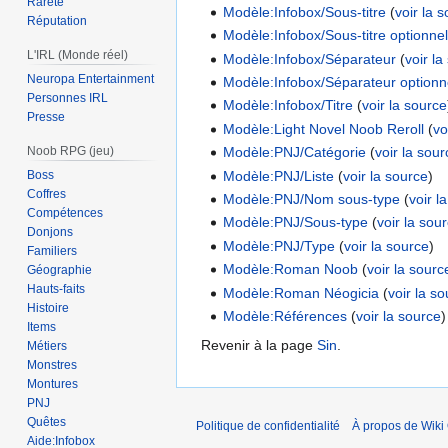
Rareté
Modèle:Infobox/Sous-titre
(
voir la 
Réputation
Modèle:Infobox/Sous-titre optionne
L'IRL (Monde réel)
Modèle:Infobox/Séparateur
(
voir la
Neuropa Entertainment
Modèle:Infobox/Séparateur optionn
Personnes IRL
Modèle:Infobox/Titre
(
voir la source
Presse
Modèle:Light Novel Noob Reroll
(
vo
Modèle:PNJ/Catégorie
(
voir la sou
Noob RPG (jeu)
Modèle:PNJ/Liste
(
voir la source
)
Boss
Coffres
Modèle:PNJ/Nom sous-type
(
voir l
Compétences
Modèle:PNJ/Sous-type
(
voir la sou
Donjons
Modèle:PNJ/Type
(
voir la source
)
Familiers
Modèle:Roman Noob
(
voir la sourc
Géographie
Hauts-faits
Modèle:Roman Néogicia
(
voir la s
Histoire
Modèle:Références
(
voir la source
)
Items
Revenir à la page
Sin
.
Métiers
Monstres
Montures
PNJ
Quêtes
Politique de confidentialité
À propos de Wiki 
Aide:Infobox