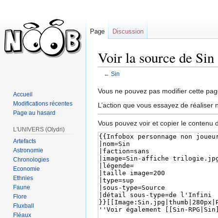
Page
Discussion
Voir la source de Sin
←
Sin
Sauter
Sauter
Vous ne pouvez pas modifier cette page
Accueil
à
à
Modifications récentes
L’action que vous essayez de réaliser n
la
la
Page au hasard
navigation
recherche
Vous pouvez voir et copier le contenu 
L'UNIVERS (Olydri)
Artefacts
Astronomie
Chronologies
Economie
Ethnies
Faune
Flore
Fluxball
Fléaux