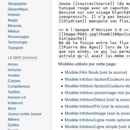
Géographie
Géopolitique
Histoire
Magie
Minerais
Métaux
Personnages
Technologie
Transport
LE MMO (Horizon)
Modèles utilisés par cette page :
Armes
Armures
Modèle:Film Noob
(
voir la source
)
Avatars
Modèle:Infobox faction/Couleurs sou
Classes
Modèle:Infobox faction/Couleurs tit
Compétences
Guildes
Modèle:Infobox personnage non jo
Horizon x.0
Modèle:Infobox/Début
(
voir la sour
Instances
Modèle:Infobox/Fin
(
voir la source
)
Items
Modèle:Infobox/Image
(
voir la sour
Joueur contre Joueur
Modèle:Infobox/Ligne mixte optionn
Métiers
Quêtes
Modèle:Infobox/Ligne simple
(
voir 