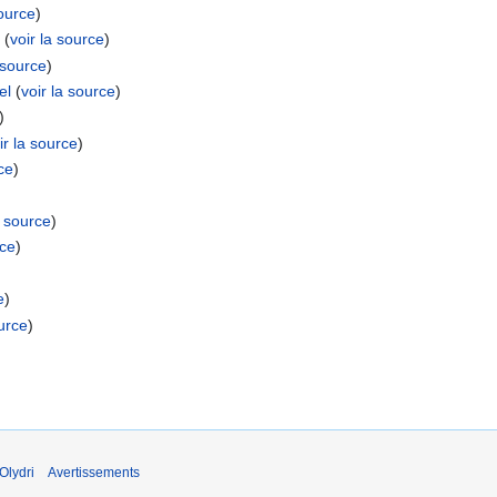
source
)
l
(
voir la source
)
 source
)
el
(
voir la source
)
)
ir la source
)
rce
)
a source
)
rce
)
e
)
ource
)
Olydri
Avertissements