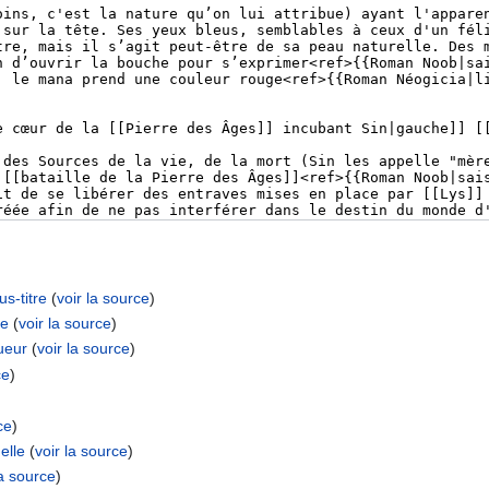
s-titre
(
voir la source
)
re
(
voir la source
)
ueur
(
voir la source
)
ce
)
ce
)
elle
(
voir la source
)
la source
)