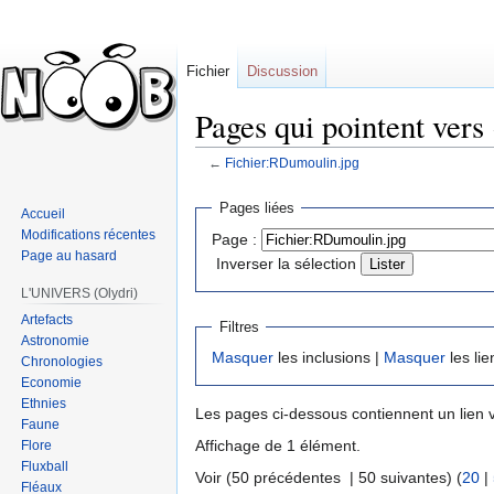
Fichier
Discussion
Pages qui pointent ver
←
Fichier:RDumoulin.jpg
Sauter
Sauter
Pages liées
Accueil
à
à
Modifications récentes
Page :
la
la
Page au hasard
Inverser la sélection
navigation
recherche
L'UNIVERS (Olydri)
Artefacts
Filtres
Astronomie
Masquer
les inclusions |
Masquer
les lie
Chronologies
Economie
Ethnies
Les pages ci-dessous contiennent un lien 
Faune
Affichage de 1 élément.
Flore
Fluxball
Voir (50 précédentes | 50 suivantes) (
20
|
Fléaux