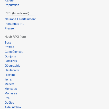
Rareté
Réputation
L'IRL (Monde réel)
Neuropa Entertainment
Personnes IRL
Presse
Noob RPG (jeu)
Boss
Coffres
Compétences
Donjons
Familiers
Géographie
Hauts-faits
Histoire
Items
Métiers
Monstres
Montures
PNJ
Quêtes
Aide:Infobox