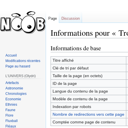
Page
Discussion
Informations pour « T
Informations de base
Sauter
Sauter
à
à
Accueil
la
la
Titre affiché
Modifications récentes
navigation
recherche
Page au hasard
Clé de tri par défaut
Taille de la page (en octets)
L'UNIVERS (Olydri)
Artefacts
ID de la page
Astronomie
Langue du contenu de la page
Chronologies
Modèle de contenu de la page
Economie
Ethnies
Indexation par robots
Faune
Nombre de redirections vers cette page
Flore
Fluxball
Comptée comme page de contenu
Fléaux