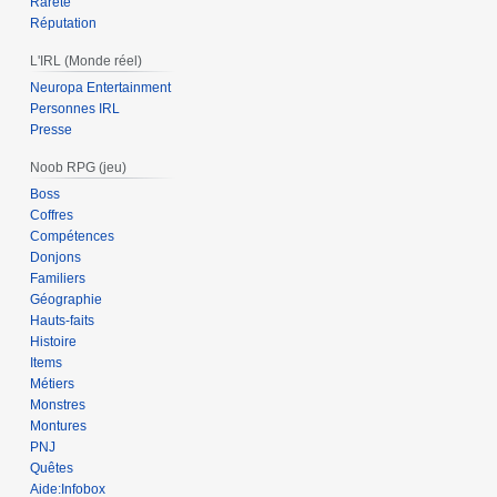
Rareté
Réputation
L'IRL (Monde réel)
Neuropa Entertainment
Personnes IRL
Presse
Noob RPG (jeu)
Boss
Coffres
Compétences
Donjons
Familiers
Géographie
Hauts-faits
Histoire
Items
Métiers
Monstres
Montures
PNJ
Quêtes
Aide:Infobox