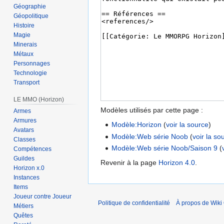
Géographie
Géopolitique
Histoire
Magie
Minerais
Métaux
Personnages
Technologie
Transport
LE MMO (Horizon)
Modèles utilisés par cette page :
Armes
Armures
Modèle:Horizon
(
voir la source
)
Avatars
Modèle:Web série Noob
(
voir la so
Classes
Modèle:Web série Noob/Saison 9
(
Compétences
Guildes
Revenir à la page
Horizon 4.0
.
Horizon x.0
Instances
Items
Joueur contre Joueur
Politique de confidentialité
À propos de Wiki 
Métiers
Quêtes