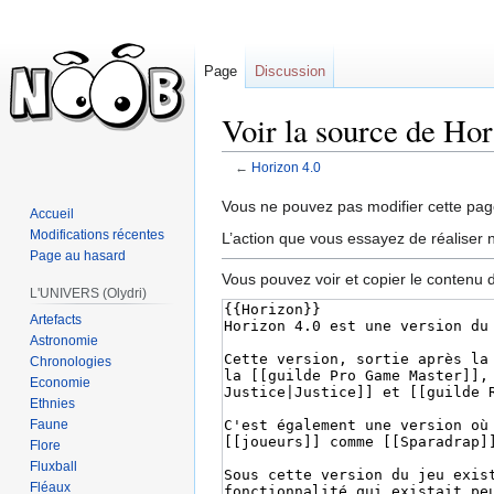
Page
Discussion
Voir la source de Hor
←
Horizon 4.0
Sauter
Sauter
Vous ne pouvez pas modifier cette page
Accueil
à
à
Modifications récentes
L’action que vous essayez de réaliser n
la
la
Page au hasard
navigation
recherche
Vous pouvez voir et copier le contenu 
L'UNIVERS (Olydri)
Artefacts
Astronomie
Chronologies
Economie
Ethnies
Faune
Flore
Fluxball
Fléaux