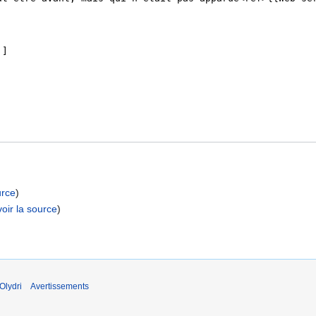
urce
)
voir la source
)
Olydri
Avertissements