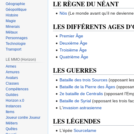
LE RÈGNE DU NÉANT
Géographie
Géopolitique
Nös
(Le monde avant qu'il ne devienn
Histoire
Magie
LES DIFFÉRENTS AGES D
Minerais
Métaux
Premier Âge
Personnages
Deuxième Âge
Technologie
Transport
Troisième Âge
Quatrième Âge
LE MMO (Horizon)
Armes
LES GUERRES
Armures
Avatars
Bataille des trois Sources
(opposant les
Classes
Bataille de la Pierre des Âges
(opposant
Compétences
2e bataille de Centralis
(opposant l'Empi
Guildes
Bataille de Syrial
(opposant les trois fac
Horizon x.0
Instances
L'
invasion astrasienne
Items
Joueur contre Joueur
LES LÉGENDES
Métiers
Quêtes
L'épée
Sourcelame