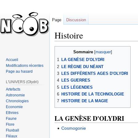
Page
Discussion
Histoire
Sauter
Sauter
Sommaire
à
à
1
LA GENÈSE D'OLYDRI
Accueil
la
la
Modifications récentes
2
LE RÈGNE DU NÉANT
navigation
recherche
Page au hasard
3
LES DIFFÉRENTS AGES D'OLYDRI
4
LES GUERRES
L'UNIVERS (Olydri)
5
LES LÉGENDES
Artefacts
6
HISTOIRE DE LA TECHNOLOGIE
Astronomie
7
HISTOIRE DE LA MAGIE
Chronologies
Economie
Ethnies
LA GENÈSE D'OLYDRI
Faune
Flore
Cosmogonie
Fluxball
Fléaux