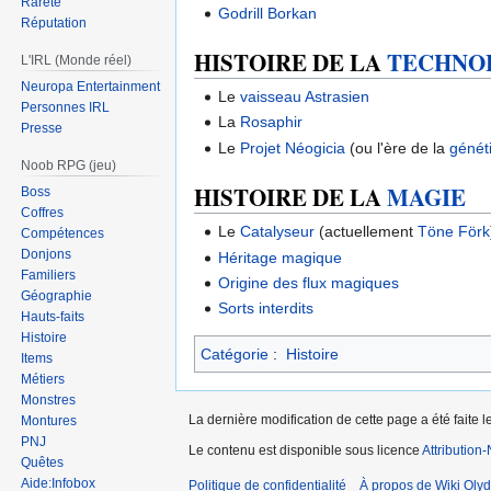
Rareté
Godrill Borkan
Réputation
HISTOIRE DE LA
TECHNO
L'IRL (Monde réel)
Neuropa Entertainment
Le
vaisseau Astrasien
Personnes IRL
La
Rosaphir
Presse
Le
Projet Néogicia
(ou l'ère de la
génét
Noob RPG (jeu)
HISTOIRE DE LA
MAGIE
Boss
Coffres
Le
Catalyseur
(actuellement
Töne Förk
Compétences
Donjons
Héritage magique
Familiers
Origine des flux magiques
Géographie
Sorts interdits
Hauts-faits
Histoire
Catégorie
:
Histoire
Items
Métiers
Monstres
La dernière modification de cette page a été faite l
Montures
PNJ
Le contenu est disponible sous licence
Attribution
Quêtes
Aide:Infobox
Politique de confidentialité
À propos de Wiki Olyd