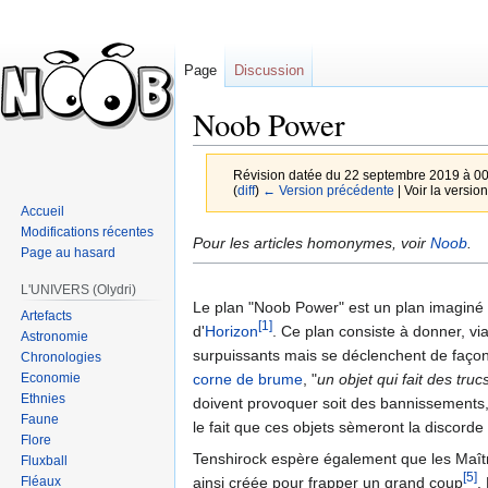
Page
Discussion
Noob Power
Révision datée du 22 septembre 2019 à 0
(
diff
)
← Version précédente
| Voir la version
Accueil
Modifications récentes
Sauter
Sauter
Pour les articles homonymes, voir
Noob
.
Page au hasard
à
à
la
la
L'UNIVERS (Olydri)
Le plan "Noob Power" est un plan imaginé
navigation
recherche
Artefacts
[1]
d'
Horizon
. Ce plan consiste à donner, via
Astronomie
surpuissants mais se déclenchent de façon 
Chronologies
Economie
corne de brume
, "
un objet qui fait des truc
Ethnies
doivent provoquer soit des bannissements,
Faune
le fait que ces objets sèmeront la discord
Flore
Tenshirock espère également que les Maître
Fluxball
[5]
Fléaux
ainsi créée pour frapper un grand coup
.