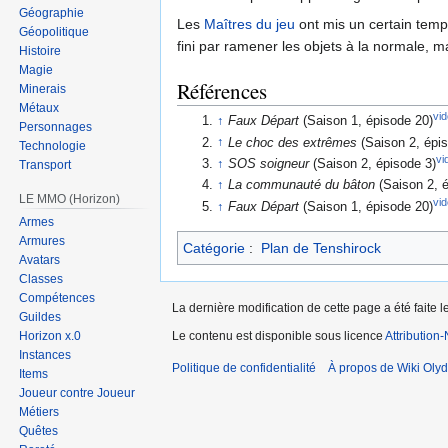
Géographie
Les
Maîtres du jeu
ont mis un certain temps
Géopolitique
fini par ramener les objets à la normale, ma
Histoire
Magie
Références
Minerais
Métaux
vi
↑
Faux Départ
(Saison 1, épisode 20)
Personnages
↑
Le choc des extrêmes
(Saison 2, épi
Technologie
vi
↑
SOS soigneur
(Saison 2, épisode 3)
Transport
↑
La communauté du bâton
(Saison 2, é
LE MMO (Horizon)
vi
↑
Faux Départ
(Saison 1, épisode 20)
Armes
Armures
Catégorie
:
Plan de Tenshirock
Avatars
Classes
Compétences
La dernière modification de cette page a été faite
Guildes
Le contenu est disponible sous licence
Attribution
Horizon x.0
Instances
Politique de confidentialité
À propos de Wiki Olyd
Items
Joueur contre Joueur
Métiers
Quêtes