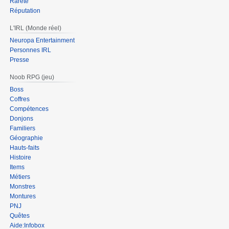
Rareté
Réputation
L'IRL (Monde réel)
Neuropa Entertainment
Personnes IRL
Presse
Noob RPG (jeu)
Boss
Coffres
Compétences
Donjons
Familiers
Géographie
Hauts-faits
Histoire
Items
Métiers
Monstres
Montures
PNJ
Quêtes
Aide:Infobox