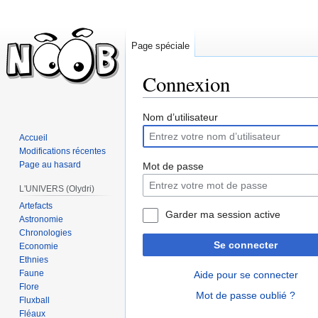
Page spéciale
Connexion
Sauter
Sauter
Nom d’utilisateur
à
à
Accueil
la
la
Modifications récentes
navigation
recherche
Page au hasard
Mot de passe
L'UNIVERS (Olydri)
Artefacts
Garder ma session active
Astronomie
Chronologies
Se connecter
Economie
Ethnies
Faune
Aide pour se connecter
Flore
Mot de passe oublié ?
Fluxball
Fléaux