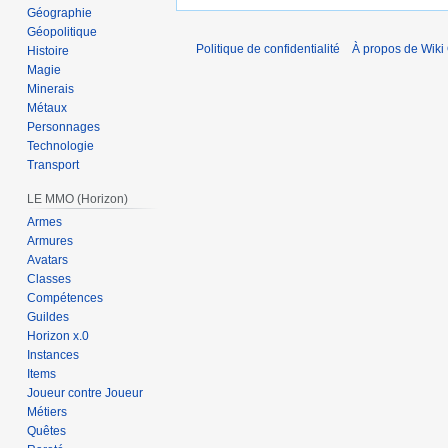
Géographie
Géopolitique
Politique de confidentialité
À propos de Wiki 
Histoire
Magie
Minerais
Métaux
Personnages
Technologie
Transport
LE MMO (Horizon)
Armes
Armures
Avatars
Classes
Compétences
Guildes
Horizon x.0
Instances
Items
Joueur contre Joueur
Métiers
Quêtes