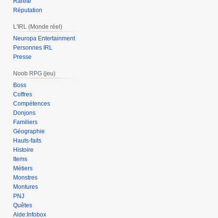
Rareté
Réputation
L'IRL (Monde réel)
Neuropa Entertainment
Personnes IRL
Presse
Noob RPG (jeu)
Boss
Coffres
Compétences
Donjons
Familiers
Géographie
Hauts-faits
Histoire
Items
Métiers
Monstres
Montures
PNJ
Quêtes
Aide:Infobox