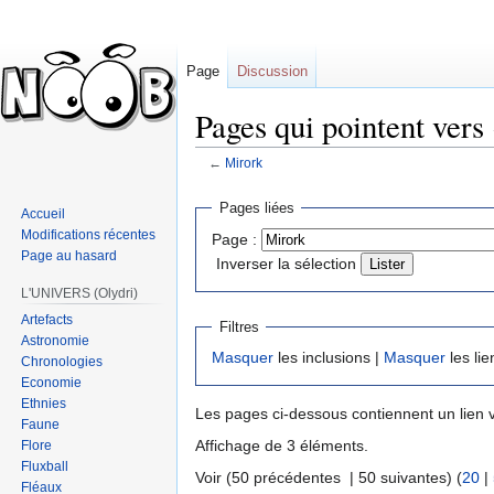
Page
Discussion
Pages qui pointent vers
←
Mirork
Sauter
Sauter
Pages liées
Accueil
à
à
Modifications récentes
Page :
la
la
Page au hasard
Inverser la sélection
navigation
recherche
L'UNIVERS (Olydri)
Artefacts
Filtres
Astronomie
Masquer
les inclusions |
Masquer
les lie
Chronologies
Economie
Ethnies
Les pages ci-dessous contiennent un lien 
Faune
Affichage de 3 éléments.
Flore
Fluxball
Voir (50 précédentes | 50 suivantes) (
20
|
Fléaux