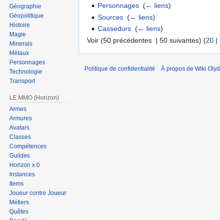
Personnages
‎
(
← liens
)
Géographie
Géopolitique
Sources
‎
(
← liens
)
Histoire
Cassedurs
‎
(
← liens
)
Magie
Voir (50 précédentes | 50 suivantes) (
20
|
Minerais
Métaux
Personnages
Politique de confidentialité
À propos de Wiki Olyd
Technologie
Transport
LE MMO (Horizon)
Armes
Armures
Avatars
Classes
Compétences
Guildes
Horizon x.0
Instances
Items
Joueur contre Joueur
Métiers
Quêtes