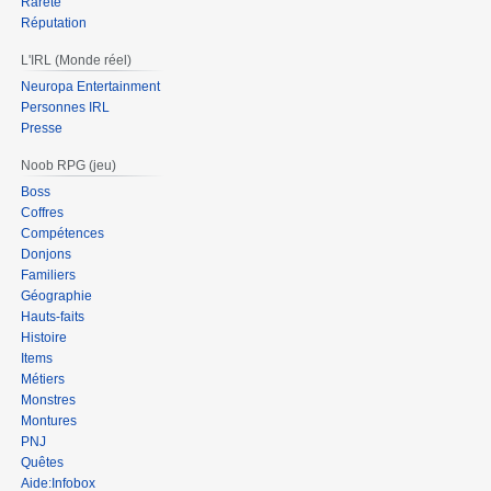
Rareté
Réputation
L'IRL (Monde réel)
Neuropa Entertainment
Personnes IRL
Presse
Noob RPG (jeu)
Boss
Coffres
Compétences
Donjons
Familiers
Géographie
Hauts-faits
Histoire
Items
Métiers
Monstres
Montures
PNJ
Quêtes
Aide:Infobox