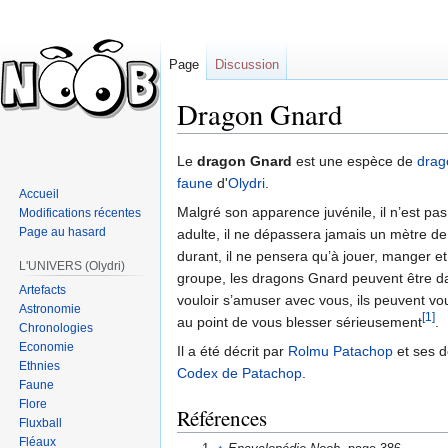
Page
Discussion
Dragon Gnard
Sauter
Sauter
Le
dragon Gnard
est une espèce de
drag
à
à
faune
d'
Olydri
.
Accueil
la
la
Malgré son apparence juvénile, il n’est pa
Modifications récentes
navigation
recherche
Page au hasard
adulte, il ne dépassera jamais un mètre de 
durant, il ne pensera qu’à jouer, manger et
L'UNIVERS (Olydri)
groupe, les dragons Gnard peuvent être da
Artefacts
vouloir s’amuser avec vous, ils peuvent vou
Astronomie
[1]
au point de vous blesser sérieusement
.
Chronologies
Economie
Il a été décrit par
Rolmu Patachop
et ses d
Ethnies
Codex de Patachop
.
Faune
Flore
Références
Fluxball
Fléaux