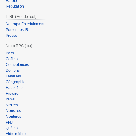
Rareté
Réputation
L'IRL (Monde réel)
Neuropa Entertainment
Personnes IRL
Presse
Noob RPG (jeu)
Boss
Coffres
Compétences
Donjons
Familiers
Géographie
Hauts-faits
Histoire
Items
Métiers
Monstres
Montures
PNJ
Quêtes
Aide:Infobox