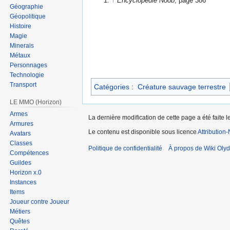
↑
Encyclopédie Noob
, page 386
Géographie
Géopolitique
Histoire
Magie
Minerais
Métaux
Personnages
Technologie
Transport
Catégories
:
Créature sauvage terrestre
LE MMO (Horizon)
Armes
La dernière modification de cette page a été faite le
Armures
Le contenu est disponible sous licence
Attribution
Avatars
Classes
Politique de confidentialité
À propos de Wiki Olyd
Compétences
Guildes
Horizon x.0
Instances
Items
Joueur contre Joueur
Métiers
Quêtes