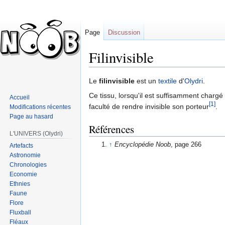
Page
Discussion
Filinvisible
Sauter
Sauter
Le
filinvisible
est un
textile
d'
Olydri
.
à
à
Ce tissu, lorsqu'il est suffisamment chargé
Accueil
la
la
[1]
faculté de rendre invisible son porteur
.
Modifications récentes
navigation
recherche
Page au hasard
Références
L'UNIVERS (Olydri)
↑
Encyclopédie Noob
, page 266
Artefacts
Astronomie
Chronologies
Economie
Ethnies
Faune
Flore
Fluxball
Fléaux