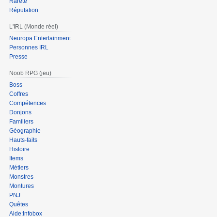
Rareté
Réputation
L'IRL (Monde réel)
Neuropa Entertainment
Personnes IRL
Presse
Noob RPG (jeu)
Boss
Coffres
Compétences
Donjons
Familiers
Géographie
Hauts-faits
Histoire
Items
Métiers
Monstres
Montures
PNJ
Quêtes
Aide:Infobox