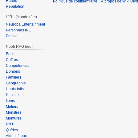
Rareté
Politique de confidentialité
À propos de Wiki Olyd
Réputation
L'IRL (Monde réel)
Neuropa Entertainment
Personnes IRL
Presse
Noob RPG (jeu)
Boss
Coffres
Compétences
Donjons
Familiers
Géographie
Hauts-faits
Histoire
Items
Métiers
Monstres
Montures
PNJ
Quêtes
Aide:Infobox