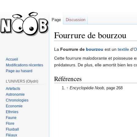
Page
Discussion
Fourrure de bourzou
Sauter
Sauter
La
Fourrure de
bourzou
est un
textile
d'
O
à
à
Cette fourrure malodorante et poisseuse es
Accueil
la
la
prédateurs. De plus, elle amortit bien les 
Modifications récentes
navigation
recherche
Page au hasard
Références
L'UNIVERS (Olydri)
↑
Encyclopédie Noob
, page 268
Artefacts
Astronomie
Chronologies
Economie
Ethnies
Faune
Flore
Fluxball
Fléaux