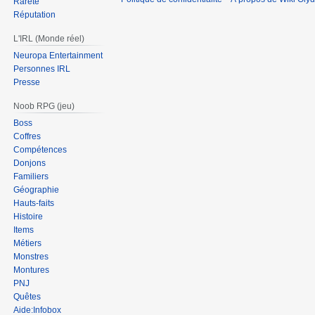
Rareté
Réputation
L'IRL (Monde réel)
Neuropa Entertainment
Personnes IRL
Presse
Noob RPG (jeu)
Boss
Coffres
Compétences
Donjons
Familiers
Géographie
Hauts-faits
Histoire
Items
Métiers
Monstres
Montures
PNJ
Quêtes
Aide:Infobox