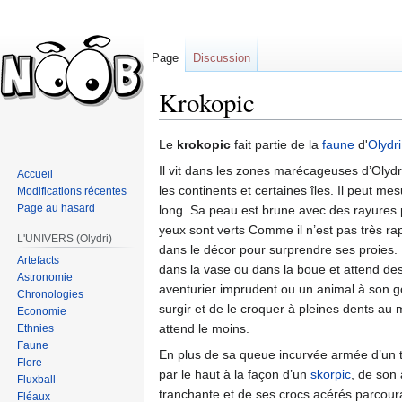
Page
Discussion
Krokopic
Sauter
Sauter
Le
krokopic
fait partie de la
faune
d'
Olydri
à
à
Il vit dans les zones marécageuses d’Olydr
Accueil
la
la
les continents et certaines îles. Il peut me
Modifications récentes
navigation
recherche
Page au hasard
long. Sa peau est brune avec des rayures p
yeux sont verts Comme il n’est pas très rap
L'UNIVERS (Olydri)
dans le décor pour surprendre ses proies. P
Artefacts
dans la vase ou dans la boue et attend de
Astronomie
aventurier imprudent ou un animal à son g
Chronologies
surgir et de le croquer à pleines dents au 
Economie
attend le moins.
Ethnies
Faune
En plus de sa queue incurvée armée d’un tr
Flore
par le haut à la façon d’un
skorpic
, de son
Fluxball
tranchante et de ses crocs acérés parcoura
Fléaux