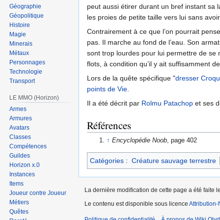
peut aussi étirer durant un bref instant sa 
Géographie
Géopolitique
les proies de petite taille vers lui sans avoi
Histoire
Contrairement à ce que l’on pourrait pense
Magie
pas. Il marche au fond de l’eau. Son arma
Minerais
sont trop lourdes pour lui permettre de se
Métaux
Personnages
flots, à condition qu’il y ait suffisamment 
Technologie
Lors de la quête spécifique "
dresser Croqu
Transport
points de Vie
.
LE MMO (Horizon)
Il a été décrit par
Rolmu Patachop
et ses 
Armes
Armures
Références
Avatars
Classes
↑
Encyclopédie Noob
, page 402
Compétences
Guildes
Catégories
:
Créature sauvage terrestre
Horizon x.0
Instances
Items
La dernière modification de cette page a été faite 
Joueur contre Joueur
Métiers
Le contenu est disponible sous licence
Attribution
Quêtes
Politique de confidentialité
À propos de Wiki Olyd