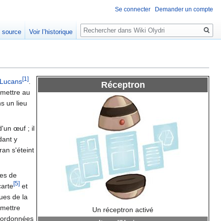
Se connecter
Demander un compte
Rechercher
e source
Voir l’historique
[1]
 Lucans
.
Réceptron
smettre au
ns un lieu
d'un œuf ; il
dant y
ran s'éteint
tes de
[5]
carte
et
ues de la
rmettre
Un réceptron activé
coordonnées