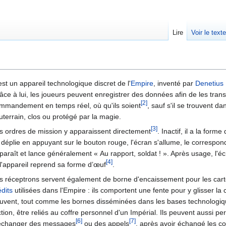
Lire
Voir le text
est un appareil technologique discret de l'
Empire
, inventé par
Denetius
âce à lui, les joueurs peuvent enregistrer des données afin de les tran
[2]
mmandement en temps réel, où qu'ils soient
, sauf s'il se trouvent da
uterrain, clos ou protégé par la magie.
[3]
s ordres de mission y apparaissent directement
. Inactif, il a la forme 
 déplie en appuyant sur le bouton rouge, l'écran s'allume, le correspon
paraît et lance généralement « Au rapport, soldat ! ». Après usage, l'éc
[4]
 l'appareil reprend sa forme d’œuf
.
s réceptrons servent également de borne d'encaissement pour les car
édits
utilisées dans l'Empire : ils comportent une fente pour y glisser la 
uvent, tout comme les bornes disséminées dans les bases technologiq
ction, être reliés au coffre personnel d'un Impérial. Ils peuvent aussi pe
[6]
[7]
échanger des messages
ou des appels
, après avoir échangé les 