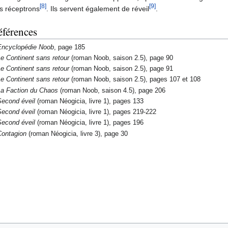
[8]
[9]
s réceptrons
. Ils servent également de réveil
.
éférences
Encyclopédie Noob
, page 185
e Continent sans retour
(roman Noob, saison 2.5), page 90
e Continent sans retour
(roman Noob, saison 2.5), page 91
e Continent sans retour
(roman Noob, saison 2.5), pages 107 et 108
a Faction du Chaos
(roman Noob, saison 4.5), page 206
econd éveil
(roman Néogicia, livre 1), pages 133
econd éveil
(roman Néogicia, livre 1), pages 219-222
econd éveil
(roman Néogicia, livre 1), pages 196
Contagion
(roman Néogicia, livre 3), page 30