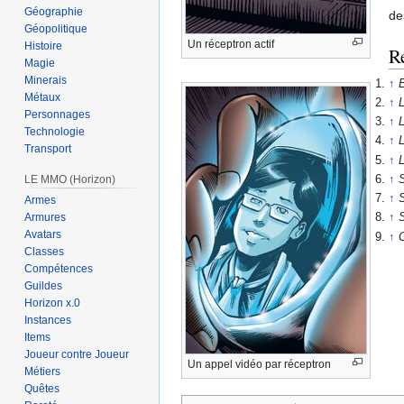
Géographie
de
Géopolitique
Un réceptron actif
Histoire
R
Magie
Minerais
↑
Métaux
↑
L
Personnages
↑
L
Technologie
↑
L
Transport
↑
L
LE MMO (Horizon)
↑
S
↑
S
Armes
Armures
↑
S
Avatars
↑
Classes
Compétences
Guildes
Horizon x.0
Instances
Items
Joueur contre Joueur
Un appel vidéo par réceptron
Métiers
Quêtes