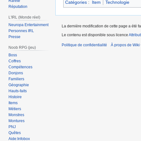
Rareté
Catégories
:
Item
Technologie
Réputation
L'IRL (Monde réel)
Neuropa Entertainment
La dernière modification de cette page a été fa
Personnes IRL
Le contenu est disponible sous licence
Attribu
Presse
Politique de confidentialité
À propos de Wiki 
Noob RPG (jeu)
Boss
Coffres
Compétences
Donjons
Familiers
Géographie
Hauts-faits
Histoire
Items
Métiers
Monstres
Montures
PNJ
Quêtes
Aide:Infobox