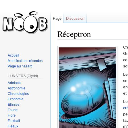
Page
Discussion
Réceptron
Sauter
Sauter
C'
à
à
Gr
Accueil
la
la
co
Modifications récentes
navigation
recherche
so
Page au hasard
Le
L'UNIVERS (Olydri)
se
Artefacts
ap
Astronomie
et
Chronologies
Economie
Le
Ethnies
cr
Faune
pe
Flore
fa
Fluxball
Fléaux
d'