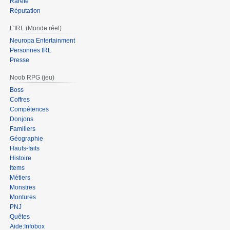
Rareté
Réputation
L'IRL (Monde réel)
Neuropa Entertainment
Personnes IRL
Presse
Noob RPG (jeu)
Boss
Coffres
Compétences
Donjons
Familiers
Géographie
Hauts-faits
Histoire
Items
Métiers
Monstres
Montures
PNJ
Quêtes
Aide:Infobox