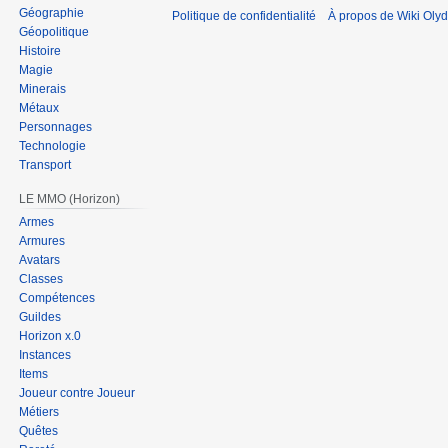
Géographie
Politique de confidentialité
À propos de Wiki Olyd
Géopolitique
Histoire
Magie
Minerais
Métaux
Personnages
Technologie
Transport
LE MMO (Horizon)
Armes
Armures
Avatars
Classes
Compétences
Guildes
Horizon x.0
Instances
Items
Joueur contre Joueur
Métiers
Quêtes