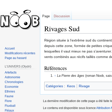
Page
Discussion
Rivages Sud
Sauter
Sauter
Région située à l’extrême sud du continen
à
à
depuis cette zone, formée de petites criq
Accueil
la
la
lesquelles il vaut mieux ne pas s’aventure
Modifications récentes
navigation
recherche
vents combinés aux récifs taillés comme d
Page au hasard
Références
L'UNIVERS (Olydri)
Artefacts
↑
La Pierre des âges
(roman Noob, saiso
Astronomie
Chronologies
Catégories
:
Keos
Rivage
Economie
Ethnies
Faune
Flore
La dernière modification de cette page a été faite l
Fluxball
Le contenu est disponible sous licence
Attribution
Fléaux