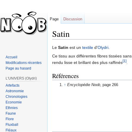
Page
Discussion
Satin
Sauter
Sauter
Le
Satin
est un
textile
d'
Olydri
.
à
à
Ce tissu aux différentes fibres tissées san
Accueil
la
la
[1]
rendu lisse et brillant des plus raffinés
.
Modifications récentes
navigation
recherche
Page au hasard
Références
L'UNIVERS (Olydri)
↑
Encyclopédie Noob
, page 266
Artefacts
Astronomie
Chronologies
Economie
Ethnies
Faune
Flore
Fluxball
Fléaux