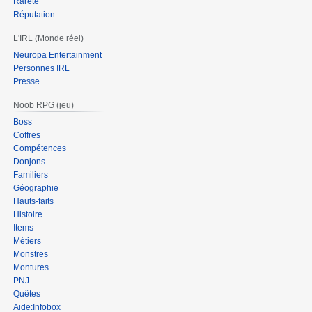
Rareté
Réputation
L'IRL (Monde réel)
Neuropa Entertainment
Personnes IRL
Presse
Noob RPG (jeu)
Boss
Coffres
Compétences
Donjons
Familiers
Géographie
Hauts-faits
Histoire
Items
Métiers
Monstres
Montures
PNJ
Quêtes
Aide:Infobox