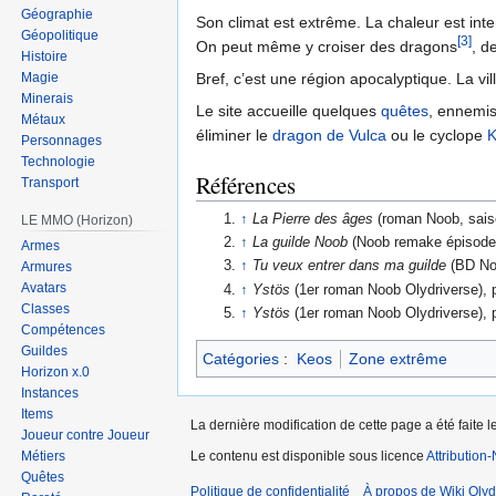
Géographie
Son climat est extrême. La chaleur est inte
Géopolitique
[3]
On peut même y croiser des dragons
, d
Histoire
Magie
Bref, c’est une région apocalyptique. La vi
Minerais
Le site accueille quelques
quêtes
, ennemi
Métaux
éliminer le
dragon de Vulca
ou le cyclope
K
Personnages
Technologie
Références
Transport
↑
La Pierre des âges
(roman Noob, saiso
LE MMO (Horizon)
↑
La guilde Noob
(Noob remake épisode 
Armes
↑
Tu veux entrer dans ma guilde
(BD Noo
Armures
Avatars
↑
Ystös
(1er roman Noob Olydriverse), 
Classes
↑
Ystös
(1er roman Noob Olydriverse), 
Compétences
Guildes
Catégories
:
Keos
Zone extrême
Horizon x.0
Instances
Items
La dernière modification de cette page a été faite 
Joueur contre Joueur
Le contenu est disponible sous licence
Attribution
Métiers
Quêtes
Politique de confidentialité
À propos de Wiki Olyd