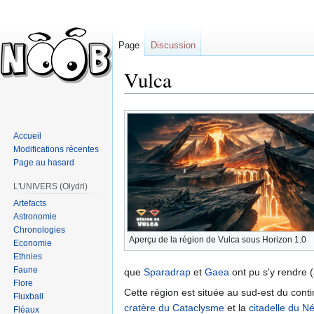
Page
Discussion
Vulca
Sauter
Sauter
à
à
Accueil
la
la
Modifications récentes
navigation
recherche
Page au hasard
L'UNIVERS (Olydri)
Artefacts
Astronomie
Chronologies
Aperçu de la région de Vulca sous Horizon 1.0
Economie
Ethnies
Faune
que
Sparadrap
et
Gaea
ont pu s'y rendre (
Flore
Cette région est située au sud-est du cont
Fluxball
cratère du Cataclysme
et la
citadelle du N
Fléaux