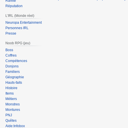
Rareté
Réputation
L'IRL (Monde réel)
Neuropa Entertainment
Personnes IRL
Presse
Noob RPG (jeu)
Boss
Coffres
Compétences
Donjons
Familiers
Géographie
Hauts-faits
Histoire
Items
Métiers
Monstres
Montures
PNJ
Quêtes
Aide:Infobox