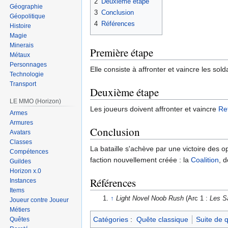
2
Deuxième étape
Géographie
3
Conclusion
Géopolitique
4
Références
Histoire
Magie
Minerais
Première étape
Métaux
Personnages
Elle consiste à affronter et vaincre les s
Technologie
Transport
Deuxième étape
LE MMO (Horizon)
Les joueurs doivent affronter et vaincre
Re
Armes
Armures
Conclusion
Avatars
Classes
La bataille s'achève par une victoire des o
Compétences
faction nouvellement créée : la
Coalition
, 
Guildes
Horizon x.0
Références
Instances
Items
↑
Light Novel Noob Rush
(Arc 1 :
Les S
Joueur contre Joueur
Métiers
Catégories
:
Quête classique
Suite de 
Quêtes