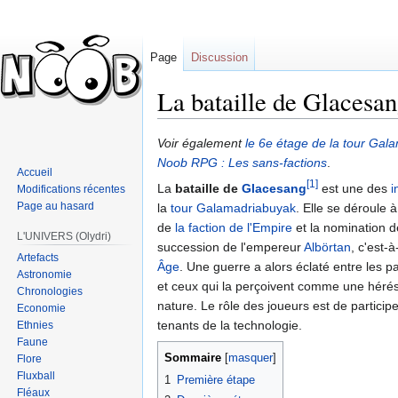
Page
Discussion
La bataille de Glacesa
Sauter
Sauter
Voir également
le 6e étage de la tour Gal
à
à
Noob RPG : Les sans-factions
.
Accueil
la
la
[1]
La
bataille de
Glacesang
est une des
i
Modifications récentes
navigation
recherche
Page au hasard
la
tour Galamadriabuyak
. Elle se déroule 
de
la faction de l'Empire
et la nomination 
L'UNIVERS (Olydri)
succession de l'empereur
Albörtan
, c'est-
Artefacts
Âge
. Une guerre a alors éclaté entre les p
Astronomie
et ceux qui la perçoivent comme une hérés
Chronologies
nature. Le rôle des joueurs est de participe
Economie
tenants de la technologie.
Ethnies
Faune
Sommaire
Flore
Fluxball
1
Première étape
Fléaux