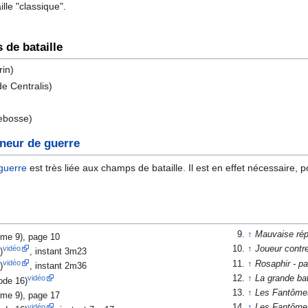
lle "classique".
de bataille
rin)
de Centralis)
ebosse)
neur de guerre
guerre
est très liée aux champs de bataille. Il est en effet nécessaire, 
↑
Mauvaise rép
me 9), page 10
vidéo
↑
Joueur contr
)
, instant 3m23
vidéo
↑
Rosaphir - pa
)
, instant 2m36
vidéo
↑
La grande bat
ode 16)
↑
Les Fantôme
me 9), page 17
vidéo
↑
Les Fantôme