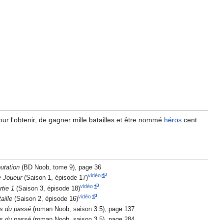
pour l'obtenir, de gagner mille batailles et être nommé
héros
cent
utation
(BD Noob, tome 9), page 36
vidéo
e Joueur
(Saison 1, épisode 17)
vidéo
rtie 1
(Saison 3, épisode 18)
vidéo
aille
(Saison 2, épisode 16)
s du passé
(roman Noob, saison 3.5), page 137
s du passé
(roman Noob, saison 3.5), page 284