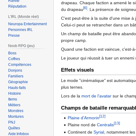
Rareté
drapeau. Chaque faction a amené le sie
Réputation
[6]
du drapeau
. La présence de soigneur
L'IRL (Monde réel)
C'est peut-être à la suite d'une mise à
Neuropa Entertainment
Celui-ci peut se retrancher dans un bâti
Personnes IRL
Un champ de bataille peut être abandon
Presse
propre camp.
Noob RPG (jeu)
Quand une faction est vaincue, c'est-à
Boss
Le joueur qui réussit à tuer un ennem
Coffres
Compétences
Effets visuels
Donjons
Familiers
Le mode "cinématique" est automatiqueme
Géographie
plus ternes.
Hauts-faits
Histoire
Lors de la
mort de l'avatar
sur le champ 
Items
Métiers
Champs de bataille remarquab
Monstres
[12]
Montures
Plaine d'Armorin
PNJ
[13]
Plaine nord de
Centralis
Quêtes
Continent de
Syrial
, notamment les
Aide:Infobox