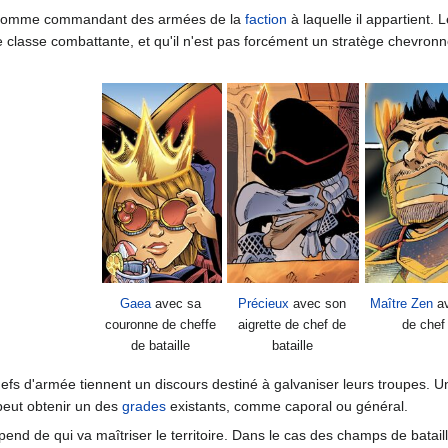
é comme commandant des armées de la
faction
à laquelle il appartient.
 classe combattante, et qu'il n'est pas forcément un stratège chevronné
Gaea
avec sa
Précieux
avec son
Maître Zen
av
couronne de cheffe
aigrette de chef de
de chef 
de bataille
bataille
 chefs d'armée tiennent un discours destiné à galvaniser leurs troupes
 peut obtenir un des
grades
existants, comme caporal ou général.
pend de qui va maîtriser le territoire. Dans le cas des champs de batail