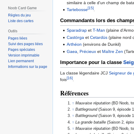
similaire à celle d'un champ de batai
Noob Card Game
[15]
Tartebosse
.
Règles du jeu
Commandants lors des champs 
Liste des cartes
Sparadrap
et
T-Man
(plaine d'Armo
Outils
Castörga
et
Cetardüs
(plaine nord 
Pages liées
Suivi des pages liées
Arthéon
(environs de Dunkil)
Pages spéciales
Gaea
,
Précieux
et
Maître Zen
(Tart
Version imprimable
Lien permanent
Importance pour la classe
Seig
Informations sur la page
La classe légendaire JCJ
Seigneur de 
[16]
fois
.
Références
↑
Mauvaise réputation
(BD Noob, to
↑
Battleground
(Saison 9, épisode 1
↑
Battleground
(Saison 9, épisode 1
↑
La grande bataille
(Saison 2, épis
↑
Mauvaise réputation
(BD Noob, to