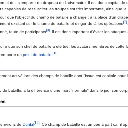
n et doit s'emparer du drapeau de l'adversaire. Il est donc capital d
s capables de ressusciter les troupes est très importante, ainsi que la 
 jour que l'objectif du champ de bataille a changé : à la place d'un drap
[7]
ment existant sur le champ de bataille et diriger de là les opérations
.
[8]
né, faute de participants
. Il est donc important d'éviter les attaqu
-dire que son chef de bataille a été tué, les avatars membres de cette
[10]
i remporte un
point de bataille
.
.
nt activé lors des champs de bataille dont l'issue est capitale pour l'
de bataille, à la différence d'une mort "normale" dans le jeu, son corps
les
[14]
 environs de
Dunkil
. Ce champ de bataille est un peu à part car il o