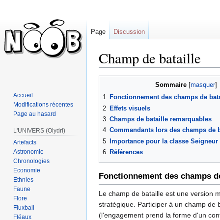
Page
Discussion
Champ de bataille
Sauter
Sauter
Sommaire
à
à
Accueil
1
Fonctionnement des champs de bata
la
la
Modifications récentes
2
Effets visuels
navigation
recherche
Page au hasard
3
Champs de bataille remarquables
4
Commandants lors des champs de ba
L'UNIVERS (Olydri)
5
Importance pour la classe Seigneur
Artefacts
Astronomie
6
Références
Chronologies
Economie
Fonctionnement des champs de 
Ethnies
Faune
Le champ de bataille est une version 
Flore
stratégique. Participer à un champ de b
Fluxball
(l'engagement prend la forme d'un cont
Fléaux