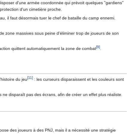
e disposer d'une armée coordonnée qui prévoit quelques "gardiens"
protection d'un cimetière proche.
eau, il faut désormais tuer le chef de bataille du camp ennemi.
es de zone massives sous peine d'éliminer trop de joueurs de son
[9]
 faction quittent automatiquement la zone de combat
.
[11]
histoire du jeu
: les curseurs disparaissent et les couleurs sont
 ne disparaît pas des écrans, afin de créer un effet plus réaliste.
ppose des joueurs à des PNJ, mais il a nécessité une stratégie