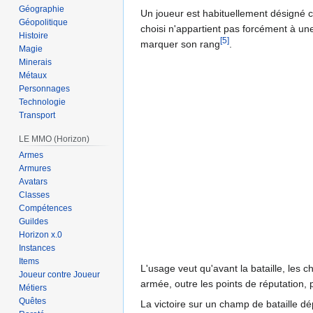
Géographie
Un joueur est habituellement désign
Géopolitique
choisi n'appartient pas forcément à une
Histoire
[5]
marquer son rang
.
Magie
Minerais
Métaux
Personnages
Technologie
Transport
LE MMO (Horizon)
Armes
Armures
Avatars
Classes
Compétences
Guildes
Horizon x.0
Instances
Items
L'usage veut qu'avant la bataille, les
Joueur contre Joueur
armée, outre les points de réputation,
Métiers
Quêtes
La victoire sur un champ de bataille dé