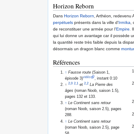
Horizon Reborn
Dans
Horizon Reborn
, Arthéon, redevenu 
perpétuels
présents dans la ville d'
Irmïka
,
de reconstituer une armée pour l'
Empire
. 
qui lui donne un avantage car il possède 
la quantité reste très faible depuis la dispa
désormais un dragon blanc comme
montu
Références
↑
Fausse route
(Saison 1,
vidéo
épisode 3)
, instant 0:10
2,0
2,1
2,2
↑
et
La Pierre des
âges
(roman Noob, saison 1.5),
pages 132 et 133.
↑
Le Continent sans retour
(roman Noob, saison 2.5), pages
288.
↑
Le Continent sans retour
(roman Noob, saison 2.5), page
58.