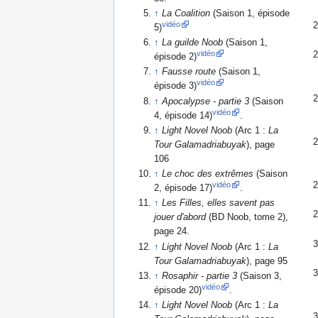
↑
La Coalition
(Saison 1, épisode
vidéo
5)
↑
La guilde Noob
(Saison 1,
vidéo
épisode 2)
↑
Fausse route
(Saison 1,
vidéo
épisode 3)
↑
Apocalypse - partie 3
(Saison
vidéo
4, épisode 14)
.
↑
Light Novel Noob
(Arc 1 :
La
Tour Galamadriabuyak
), page
106
↑
Le choc des extrêmes
(Saison
vidéo
2, épisode 17)
.
↑
Les Filles, elles savent pas
jouer d'abord
(BD Noob, tome 2),
page 24.
↑
Light Novel Noob
(Arc 1 :
La
Tour Galamadriabuyak
), page 95
↑
Rosaphir - partie 3
(Saison 3,
vidéo
épisode 20)
.
↑
Light Novel Noob
(Arc 1 :
La