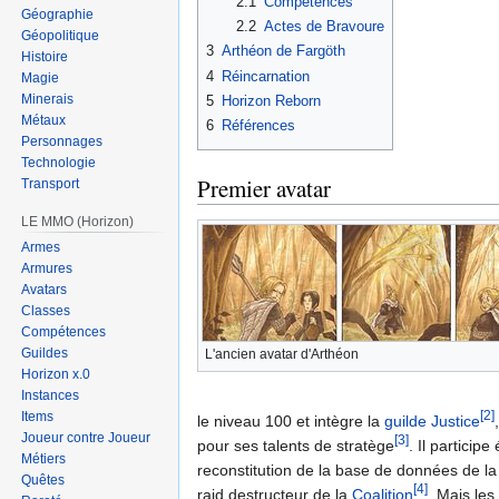
2.1
Compétences
Géographie
2.2
Actes de Bravoure
Géopolitique
3
Arthéon de Fargöth
Histoire
4
Réincarnation
Magie
Minerais
5
Horizon Reborn
Métaux
6
Références
Personnages
Technologie
Premier avatar
Transport
LE MMO (Horizon)
Armes
Armures
Avatars
Classes
Compétences
Guildes
L'ancien avatar d'Arthéon
Horizon x.0
Instances
[2]
Items
le niveau 100 et intègre la
guilde Justice
Joueur contre Joueur
[3]
pour ses talents de stratège
. Il particip
Métiers
reconstitution de la base de données de l
Quêtes
[4]
raid destructeur de la
Coalition
. Mais les