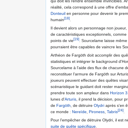
qui doit les rendre ensemble invincibles. 
réalité, cela correspond à une offre d'em
Donteuil
en personne pour devenir le pre
[18]
humain
.
Il devient alors un personnage non joueur, 
de caractéristiques exceptionnels, comme u
[19]
points de vie
. Sourcelame laisse même 
pourraient être capables de vaincre les So
Arthéon de Fargöth doit accomplir des quê
statistiques et intégrer le background d'Hor
Sourcelame à l'aide des flux de chacune d
reconstituer l'armure de Fargöth sur Arturi
joueurs peuvent effectuer des quêtes visant 
scénaristique le guidant doit rester margi
prendre toute son ampleur dans
Horizon 3
lunes d'
Arturis
, il prend la décision, pour 
de
Fargöth
, de détruire
Olydri
après s'en êt
[24]
ce monde :
Nereïde
,
Pironess
,
Tabris
.
Pour l'empêcher de détruire Olydri, il est 
suite de quête spécifique
.