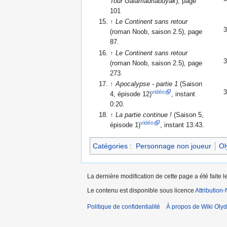
Tour Galamadriabuyak
), page
101
↑
Le Continent sans retour
(roman Noob, saison 2.5), page
87.
↑
Le Continent sans retour
(roman Noob, saison 2.5), page
273.
↑
Apocalypse - partie 1
(Saison
vidéo
4, épisode 12)
, instant
0:20.
↑
La partie continue !
(Saison 5,
vidéo
épisode 1)
, instant 13:43.
Catégories
:
Personnage non joueur
Ol
La dernière modification de cette page a été faite l
Le contenu est disponible sous licence
Attribution
Politique de confidentialité
À propos de Wiki Olyd