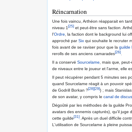
Réincarnation
Une fois vaincu, Arthéon réapparait en tan
[25]
niveau 1
et peut-être sans faction. Arth
l'
Ordre
, la faction dont le background lui off
approché par
Six
qui souhaite le recruter m
fois avant de se raviser pour que la
guilde
[26]
rerolls de ses anciens camarades
.
Il a conservé
Sourcelame
, mais que, peut-
de niveaux entre le joueur et l'arme, elle e
Il peut récupérer pendant 5 minutes ses po
quand Sourcelame réagit à un pouvoir spécif
[28]
[29]
de Godrill Borkan ?
) ; mais Stanisla
de son avatar, y compris le
canal de discu
Dégoûté par les méthodes de la guilde Pr
avatars des ennemis capturés), qu'il juge dé
[31]
cette guilde
. Après un duel difficile cont
L'utilisation de Sourcelame à pleine puissa