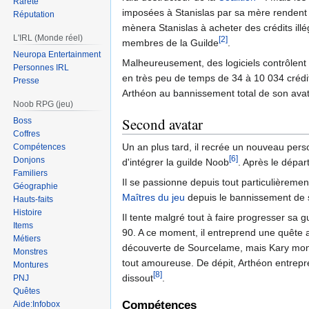
Rareté
imposées à Stanislas par sa mère rendent
Réputation
mènera Stanislas à acheter des crédits ill
L'IRL (Monde réel)
[2]
membres de la Guilde
.
Neuropa Entertainment
Malheureusement, des logiciels contrôle
Personnes IRL
en très peu de temps de 34 à 10 034 crédi
Presse
Arthéon au bannissement total de son ava
Noob RPG (jeu)
Second avatar
Boss
Coffres
Un an plus tard, il recrée un nouveau perso
Compétences
[6]
Donjons
d'intégrer la guilde Noob
. Après le dépar
Familiers
Il se passionne depuis tout particulièremen
Géographie
Maîtres du jeu
depuis le bannissement de 
Hauts-faits
Histoire
Il tente malgré tout à faire progresser sa g
Items
90. A ce moment, il entreprend une quête
Métiers
découverte de Sourcelame, mais Kary montr
Monstres
tout amoureuse. De dépit, Arthéon entrepre
Montures
[8]
dissout
.
PNJ
Quêtes
Compétences
Aide:Infobox