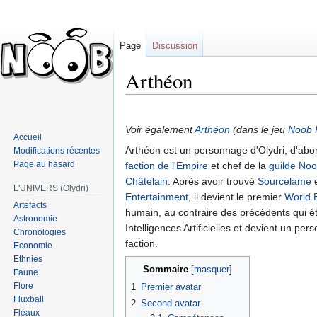
Page
Discussion
Arthéon
Sauter
Sauter
à
à
Voir également
Arthéon
(dans le jeu
Noob R
Accueil
la
la
Arthéon est un personnage d'Olydri, d'abo
Modifications récentes
navigation
recherche
Page au hasard
faction de l'Empire
et chef de la
guilde No
Châtelain
. Après avoir trouvé
Sourcelame
e
L'UNIVERS (Olydri)
Entertainment
, il devient le premier
World 
Artefacts
humain, au contraire des précédents qui é
Astronomie
Intelligences Artificielles et devient un p
Chronologies
faction.
Economie
Ethnies
Sommaire
Faune
Flore
1
Premier avatar
Fluxball
2
Second avatar
Fléaux